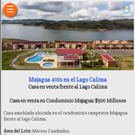
×
☰
Inicio
Fincas
Hoteles
Camping
Restaurantes
Entretenimiento
Deportes
Sitios
de
Interés
Majagua 4102 en el Lago Calima
Transporte
Casa en venta frente al Lago Calima
Finca
Raíz
Casa en venta en Condominio Majagua: $500 Millones
Ubicación
Historia
Casa amoblada ubicada en el condominio campestre Majagua
Recomendaciones
frente al lago Calima.
Generalidades
Área del Lote:
Metros Cuadrados.