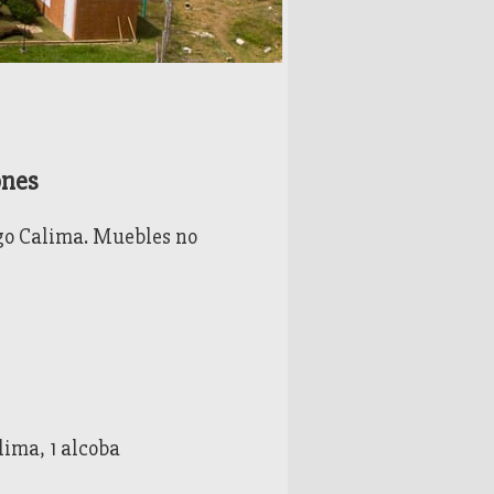
ones
go Calima. Muebles no
lima, 1 alcoba