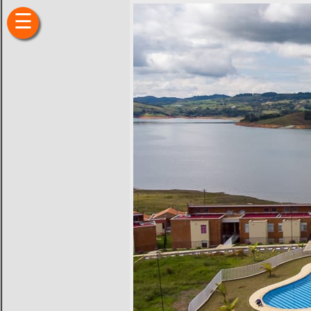
×
☰
Inicio
Fincas
Hoteles
Camping
Restaurantes
Entretenimiento
Deportes
Sitios
de
Interés
Transporte
Finca
Raíz
Ubicación
Historia
Recomendaciones